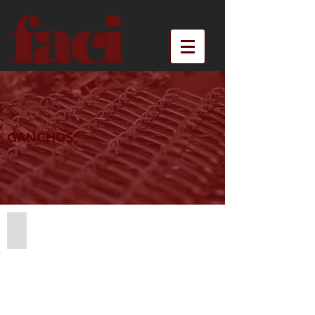
GANCHOS
Gancho 503 ZN
Largura:
14mm
Altura:
14mm
Acabamento: